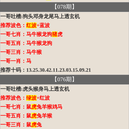
【078期】
一哥吐槽:狗头邓身龙尾马上透玄机
推荐波色：
红波
+蓝波
一哥七肖：马牛猴龙狗
猪
虎
一哥五肖：马牛猴龙狗
一哥三肖：马牛猴
一哥一肖：马
推荐十码：13.25.30.42.11.23.03.15.09.21
【076期】
一哥吐槽:虎头猴身马上透玄机
推荐波色：
绿波
+红波
一哥七肖：鼠
虎
兔羊猴鸡马
一哥五肖：鼠
虎
兔羊猴
一哥三肖：鼠
虎
兔