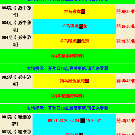
084期:〖必中⑤
羊马猴虎
蛇
開:蛇38准
肖〗
084期:〖必中⑥
羊马猴虎
蛇
兔
開:蛇38准
肖〗
084期:〖必中⑦
羊马猴虎
蛇
兔鸡
開:蛇38准
肖〗
《内幕精选特码料》
友情提示：开奖日18点最后更新.请回来看看
082期:〖必中⑦
狗马猴兔鼠蛇
羊
開:羊48准
肖〗
《内幕精选特码料》
友情提示：开奖日18点最后更新.请回来看看
081期:〖精选⑩
09 21 33 20 32 24
34
15 30 47
開:鸡34准
码〗
081期:〖精准④