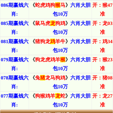
0
86期
赢钱六
《
蛇虎鸡狗
猴
马
》
六肖大胆
开：猴47
肖:
包10万
准
0
85期
赢钱六
《
鼠马虎
龙
狗鸡
》
六肖大胆
开：龙03
肖:
包10万
准
0
81期
赢钱六
《
猪狗龙
鸡
羊牛
》
六肖大胆
开：鸡34
肖:
包10万
准
0
79期
赢钱六
《
狗龙虎鸡羊
猴
》
六肖大胆
开：猴23
肖:
包10万
准
0
78期
赢钱六
《
兔
猪
龙马狗鸡
》
六肖大胆
开：猪08
肖:
包10万
准
0
77期
赢钱六
《
狗猴鸡羊
龙
蛇
》
六肖大胆
开：龙27
肖:
包10万
准