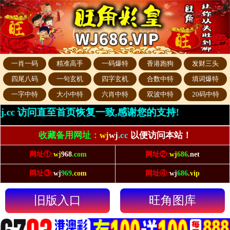
一肖一码
精准高手
一码爆特
香港跑狗
发财三头
四尾八码
一句玄机
四字玄机
合数中特
填词爆特
一字中特
大小中特
六肖中特
双波中特
20码中特
访问直至首页恢复一致,感谢您的支持!
收藏备用网址：
wj
wj
.cc
以便访问本站！
网址①:
wj
96
8
.com
网址②:
wj
686
.net
网址③:
wj
96
9
.com
网址④:
w
j
686
.vip
旧版入口
旺角图库