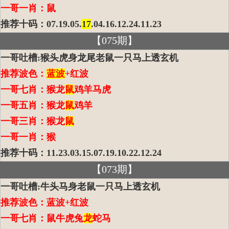
一哥一肖：鼠
推荐十码：07.19.05.
17
.04.16.12.24.11.23
【075期】
一哥吐槽:猴头虎身龙尾老鼠一只马上透玄机
推荐波色：
蓝波
+红波
一哥七肖：猴龙
鼠
鸡羊马虎
一哥五肖：猴龙
鼠
鸡羊
一哥三肖：猴龙
鼠
一哥一肖：猴
推荐十码：11.23.03.15.07.19.10.22.12.24
【073期】
一哥吐槽:牛头马身老鼠一只马上透玄机
推荐波色：蓝波+红波
一哥七肖：鼠牛虎兔
龙
蛇马