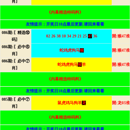
肖〗
《内幕精选特码料》
友情提示：开奖日18点最后更新.请回来看看
086期:〖精选⑩
02 26 38 10 34 29 21 25
47
36
開:猴47准
码〗
086期:〖必中⑥
蛇鸡虎狗马
猴
開:猴47准
肖〗
086期:〖必中⑦
蛇鸡虎狗马
猴
羊
開:猴47准
肖〗
《内幕精选特码料》
友情提示：开奖日18点最后更新.请回来看看
085期:〖必中⑦
鼠虎鸡马狗羊
龙
開:龙03准
肖〗
《内幕精选特码料》
友情提示：开奖日18点最后更新.请回来看看