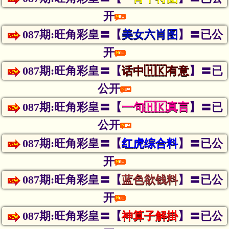
开
087期:旺角彩皇〓【
美女六肖图
】〓已公
开
087期:旺角彩皇〓【
话中🇭🇰有意
】〓已
公开
087期:旺角彩皇〓【
一句🇭🇰真言
】〓已
公开
087期:旺角彩皇〓【
红虎综合料
】〓已公
开
087期:旺角彩皇〓【
蓝色欲钱料
】〓已公
开
087期:旺角彩皇〓【
神算子解掛
】〓已公