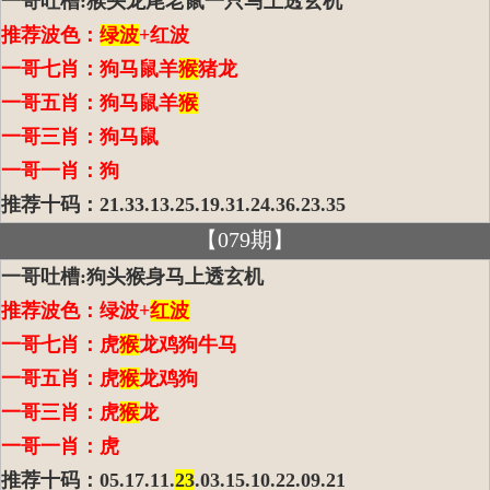
一哥吐槽:猴头龙尾老鼠一只马上透玄机
推荐波色：
绿波
+红波
一哥七肖：狗马鼠羊
猴
猪龙
一哥五肖：狗马鼠羊
猴
一哥三肖：狗马鼠
一哥一肖：狗
推荐十码：21.33.13.25.19.31.24.36.23.35
【079期】
一哥吐槽:狗头猴身马上透玄机
推荐波色：绿波+
红波
一哥七肖：虎
猴
龙鸡狗牛马
一哥五肖：虎
猴
龙鸡狗
一哥三肖：虎
猴
龙
一哥一肖：虎
推荐十码：05.17.11.
23
.03.15.10.22.09.21