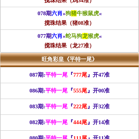
搅珠结果（鸡34准）
078期
六肖
»
狗
猪
牛猴鼠虎
«
搅珠结果（猪08准）
077期
六肖
»
蛇马狗
龙
猴虎
«
搅珠结果（龙27准）
旺角彩皇《平特一尾》
087期:
平特一尾
『
777尾
』开47准
086期:
平特一尾
『
555尾
』开00准
083期:
平特一尾
『
222尾
』开32准
082期:
平特一尾
『
444尾
』开14准
080期:
平特一尾
『
111尾
』开11准