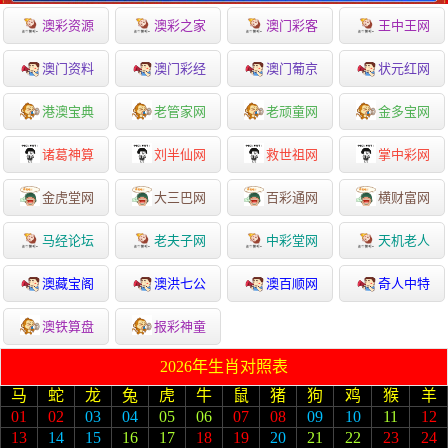
澳彩资源
澳彩之家
澳门彩客
王中王网
澳门资料
澳门彩经
澳门葡京
状元红网
港澳宝典
老管家网
老顽童网
金多宝网
诸葛神算
刘半仙网
救世祖网
掌中彩网
金虎堂网
大三巴网
百彩通网
横财富网
马经论坛
老夫子网
中彩堂网
天机老人
澳藏宝阁
澳洪七公
澳百顺网
奇人中特
澳铁算盘
报彩神童
2026年生肖对照表
马
蛇
龙
兔
虎
牛
鼠
猪
狗
鸡
猴
羊
01
02
03
04
05
06
07
08
09
10
11
12
13
14
15
16
17
18
19
20
21
22
23
24