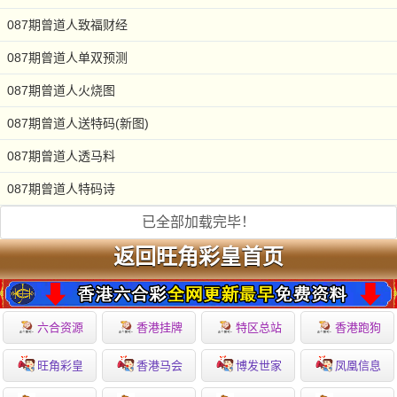
087期曾道人致福财经
087期曾道人单双预测
087期曾道人火烧图
087期曾道人送特码(新图)
087期曾道人透马料
087期曾道人特码诗
已全部加载完毕！
返回旺角彩皇首页
六合资源
香港挂牌
特区总站
香港跑狗
旺角彩皇
香港马会
博发世家
凤凰信息