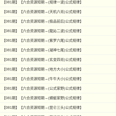
【081期】【六合资源短期→(规律一波)公式规律】
【081期】【六合资源短期→(天机六肖)公式规律】
【081期】【六合资源短期→(极品前后)公式规律】
【081期】【六合资源短期→(龍訫二波)公式规律】
【081期】【六合资源短期→(紫罗六尾)公式规律】
【081期】【六合资源短期→(凝神七尾)公式规律】
【081期】【六合资源短期→(玄变四肖)公式规律】
【081期】【六合资源短期→(地方大小)公式规律】
【081期】【六合资源短期→(牛牛大小)公式规律】
【081期】【六合资源短期→(公式家野)公式规律】
【081期】【六合资源短期→(蜻蜓家野)公式规律】
【081期】【六合资源短期→(昆仑三头)公式规律】