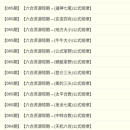
【085期】【六合资源短期→(凝神七尾)公式规律】
【085期】【六合资源短期→(玄变四肖)公式规律】
【085期】【六合资源短期→(地方大小)公式规律】
【085期】【六合资源短期→(牛牛大小)公式规律】
【085期】【六合资源短期→(公式家野)公式规律】
【085期】【六合资源短期→(蜻蜓家野)公式规律】
【085期】【六合资源短期→(昆仑三头)公式规律】
【085期】【六合资源短期→(美的三头)公式规律】
【085期】【六合资源短期→(太平合数)公式规律】
【085期】【六合资源短期→(发龙七尾)公式规律】
【085期】【六合资源短期→(中特合数)公式规律】
【084期】【六合资源短期→(天机六肖)公式规律】