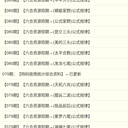
【080期】【六合资源短期→(蜻蜓家野)公式规律】
【080期】【六合资源短期→(公式家野)公式规律】
【080期】【六合资源短期→(昆仑三头)公式规律】
【080期】【六合资源短期→(美的三头)公式规律】
【080期】【六合资源短期→(太平合数)公式规律】
【080期】【六合资源短期→(发龙七尾)公式规律】
079期：【特码极限统计综合资料】←已更新
【079期】【六合资源短期→(天机六肖)公式规律】
【079期】【六合资源短期→(龍訫二波)公式规律】
【079期】【六合资源短期→(极品前后)公式规律】
【079期】【六合资源短期→(紫罗六尾)公式规律】
【079期】【六合资源短期→(凝神七尾)公式规律】