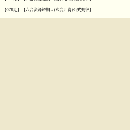
【079期】【六合资源短期→(玄变四肖)公式规律】
【079期】【六合资源短期→(地方大小)公式规律】
【079期】【六合资源短期→(牛牛大小)公式规律】
【079期】【六合资源短期→(公式家野)公式规律】
【079期】【六合资源短期→(蜻蜓家野)公式规律】
【079期】【六合资源短期→(昆仑三头)公式规律】
【079期】【六合资源短期→(美的三头)公式规律】
【079期】【六合资源短期→(太平合数)公式规律】
【079期】【六合资源短期→(发龙七尾)公式规律】
【078期】【六合资源短期→(天机六肖)公式规律】
【078期】【六合资源短期→(极品前后)公式规律】
【078期】【六合资源短期→(龍訫二波)公式规律】