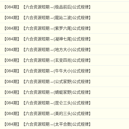
【084期】【六合资源短期→(极品前后)公式规律】
【084期】【六合资源短期→(龍訫二波)公式规律】
【084期】【六合资源短期→(紫罗六尾)公式规律】
【084期】【六合资源短期→(凝神七尾)公式规律】
【084期】【六合资源短期→(地方大小)公式规律】
【084期】【六合资源短期→(玄变四肖)公式规律】
【084期】【六合资源短期→(牛牛大小)公式规律】
【084期】【六合资源短期→(公式家野)公式规律】
【084期】【六合资源短期→(蜻蜓家野)公式规律】
【084期】【六合资源短期→(昆仑三头)公式规律】
【084期】【六合资源短期→(美的三头)公式规律】
【084期】【六合资源短期→(太平合数)公式规律】