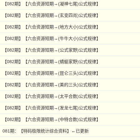
【082期】【六合资源短期→(凝神七尾)公式规律】
【082期】【六合资源短期→(玄变四肖)公式规律】
【082期】【六合资源短期→(地方大小)公式规律】
【082期】【六合资源短期→(牛牛大小)公式规律】
【082期】【六合资源短期→(公式家野)公式规律】
【082期】【六合资源短期→(蜻蜓家野)公式规律】
【082期】【六合资源短期→(昆仑三头)公式规律】
【082期】【六合资源短期→(美的三头)公式规律】
【082期】【六合资源短期→(太平合数)公式规律】
【082期】【六合资源短期→(发龙七尾)公式规律】
【082期】【六合资源短期→(中特合数)公式规律】
081期：【特码极限统计综合资料】←已更新