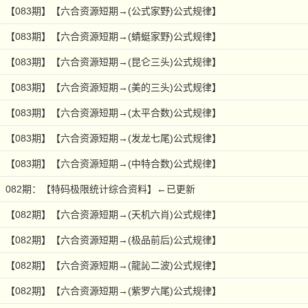
【083期】【六合资源短期→(公式家野)公式规律】
【083期】【六合资源短期→(蜻蜓家野)公式规律】
【083期】【六合资源短期→(昆仑三头)公式规律】
【083期】【六合资源短期→(美的三头)公式规律】
【083期】【六合资源短期→(太平合数)公式规律】
【083期】【六合资源短期→(发龙七尾)公式规律】
【083期】【六合资源短期→(中特合数)公式规律】
082期：【特码极限统计综合资料】←已更新
【082期】【六合资源短期→(天机六肖)公式规律】
【082期】【六合资源短期→(极品前后)公式规律】
【082期】【六合资源短期→(龍訫二波)公式规律】
【082期】【六合资源短期→(紫罗六尾)公式规律】