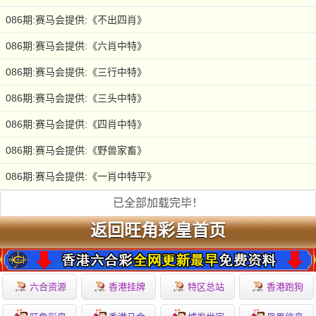
086期:赛马会提供:《不出四肖》
086期:赛马会提供:《六肖中特》
086期:赛马会提供:《三行中特》
086期:赛马会提供:《三头中特》
086期:赛马会提供:《四肖中特》
086期:赛马会提供:《野兽家畜》
086期:赛马会提供:《一肖中特平》
已全部加载完毕！
返回旺角彩皇首页
六合资源
香港挂牌
特区总站
香港跑狗