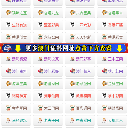
旺角彩皇
香港马会
博发世家
凤凰信息
镇坛之宝
香港九龙
六合宝典
香港华人
生财有道
亚视彩票
二四六彩
香港开奖
香港创富
六叔公网
天天好彩
香港彩富
澳彩资源
澳彩之家
澳门彩客
王中王网
澳门资料
澳门彩经
澳门葡京
状元红网
港澳宝典
老管家网
老顽童网
金多宝网
诸葛神算
刘半仙网
救世祖网
掌中彩网
金虎堂网
大三巴网
百彩通网
横财富网
马经论坛
老夫子网
中彩堂网
天机老人