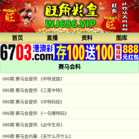
首页
直播
资料
图库
赛马会料
086期:赛马会提供:《中特波路》
086期:赛马会提供:《三尾中特》
086期:赛马会提供:《中特码段》
086期:赛马会提供:《一句爆特码》
086期:赛马会提供:《必中生肖》
086期:赛马会内幕:《买什么开什么》