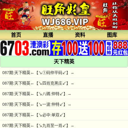
首页
直播
资料
图库
天下精英
087期:天下精英←【↘①码仲平码↙】→
087期:天下精英←【↘四肖克黑庄↙】→
087期:天下精英←【↘八碼:仲特↙】→
087期:天下精英←【↘一波:仲特↙】→
087期:天下精英←【↘必中:单双↙】
087期:天下精英←【↘九肖至一肖↙】→