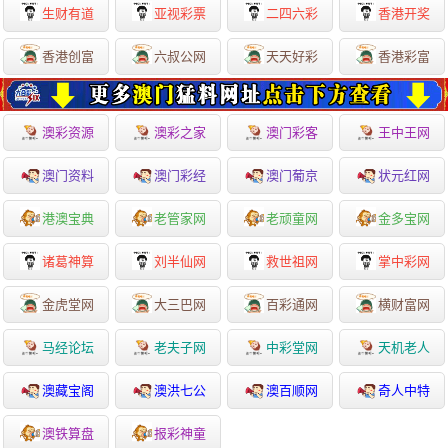
生财有道
亚视彩票
二四六彩
香港开奖
香港创富
六叔公网
天天好彩
香港彩富
澳彩资源
澳彩之家
澳门彩客
王中王网
澳门资料
澳门彩经
澳门葡京
状元红网
港澳宝典
老管家网
老顽童网
金多宝网
诸葛神算
刘半仙网
救世祖网
掌中彩网
金虎堂网
大三巴网
百彩通网
横财富网
马经论坛
老夫子网
中彩堂网
天机老人
澳藏宝阁
澳洪七公
澳百顺网
奇人中特
澳铁算盘
报彩神童