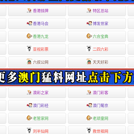
香港挂牌
特区总站
香港马会
博发世家
香港九龙
六合宝典
亚视彩票
二四六彩
六叔公网
天天好彩
澳彩之家
澳门彩客
澳门彩经
澳门葡京
老管家网
老顽童网
刘半仙网
救世祖网