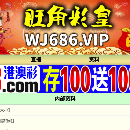
直播
资料
内部资料
码大小】
句爆特码】