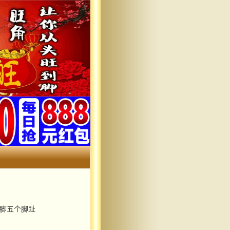
只脚五个脚趾