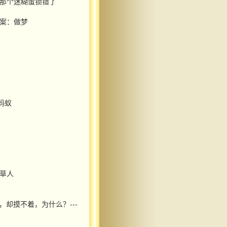
道那个迷糊蛋锁错了
答案：做梦
蚂蚁
稻草人
，却摸不着，为什么？---