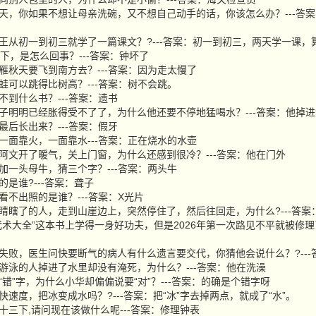
亲节那天，你如果不想让母亲洗碗，又不想自己动手的话，你该怎么办？---答
什么小王从初一到初三就学了一篇课文？?---答案：初一到初三，两天学一课
13下，是怎么回事？---答案：钟坏了
么大雁秋天要飞到南方去？---答案：因为走太慢了
么青蛙可以跳得比树高？---答案：树不会跳。
买不到什么书？---答案：遗书
明的肚子明明已经胀得受不了了，为什么他还要不停地猛喝水？---答案：他掉
牙最后长出来？---答案：假牙
东西一面靠火，一面靠水---答案：正在烧水的水壶
天，阿文开了暖气，关上门窗，为什么还感到很冷？---答案：他在门外
公牛加一头母牛，猜三个字？---答案：两头牛
话的是谁?---答案：聋子
片看不出照的是谁？---答案：X光片
一个眼睛瞎了的人，走到山崖边上，突然停住了，然后往回走，为什么?---答
从“武术大全”这本书上学得一身好功夫，但是2026年第一次路见不平就被修理
心手术失败，医生问快要断气的病人有什么遗言要交代，你猜他会说什么？?--
不会游泳的人掉进了水里却没有淹死，为什么？---答案：他在洗澡
是个“错”字，为什么小华却偏偏说要“对”？---答案：的确是个错字呀
以最快速度，把冰变成水吗？?---答案：把“冰”字去掉两点，就成了“水”。
敲了十三下,请问现在该做什么呢---答案：修理钟表