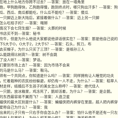
书放在地上什么地方你跨不过去？---答案：放在一墙角里
只狗赛跑，甲狗跑得快，乙狗跑得慢，跑到终点时，哪只狗出汗多？---答案：
、黄瓜、西瓜、南瓜都能吃，什么瓜不能吃？---答案：傻瓜.
伦布一只脚迈上新大陆后，紧接着做什么？---答案：迈上另一只脚
是怎么吃桔子的？---答案：瞎掰
什么情况下会七窍生烟？---答案：火葬的时候
在书店买不到---答案：秘书
杰最爱吹牛，但是为什么他说大家都说他讲话很实在？---答案：那是他自己说的
情况下5大于O，O大于2，2大于5？---答案：石头，剪刀，布
父子去买帽子，为什么只买了三顶？---答案：是祖孙三人
什么能跳得比树高?---答案：树不会跳
讲了没人听？---答案：梦话。
么人们要到市场上去？---答案：因为市场不会来
没尾的马是什么马？---答案：鞍马。
师和牧师有一个共同点，你知道是什么吗？---答案：同样拥有让人睡觉的功夫
场大雨，忙着栽种的农民纷纷躲避，却仍有一人不走，为什么？---答案：稻草人
怕身材走样，结婚后不生孩子的美女怎么称呼？---答案：绝代佳人
只鸡，一只鹅，放冰箱里，鸡冻死了，鹅却活着，为什么？---答案：是企鹅。
贵重的东西最容易不翼而飞？---答案：人造卫星
人和蝙蝠侠的最大区别是什么？---答案：蝙蝠侠把内裤穿在里面，超人把内裤
最爱称自己为什么？---答案：我
果你生出来的儿子只有一只右手你会怎么办？---答案：怕什么他不是还有一只
手伸向别人包里的人，为什么却不是小偷？---答案：海关检查员