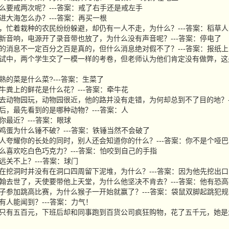
为什么要戒两次呢？---答案：戒了右手还是戒左手
针掉进大海怎么办？---答案：再买一根
场大雨，忙着栽种的农民纷纷躲避，却仍有一人不走，为什么？---答案：稻草人
亚买了新音响，电源开了录音带也放了，为什么没有声音呢？---答案：停电了
纸上登的消息不一定百分之百是真的，但什么消息绝对假不了？---答案：报纸
一次考试中，两个学生交了一模一样的考卷，但老师认为他们肯定没有做弊，这
不熟的菜是什么菜?---答案：生菜了
插在牛粪上的鲜花是什么花？---答案：牵牛花
呆开车去动物园玩，动物园很近，他的路并没有走错，为何却总到不了目的地？-
物园后，最先看到的是哪种动物？---答案：人
离你最近？---答案：眼球
锤锤鸡蛋为什么锤不破？---答案：铁锤当然不会破了
你向别人夸耀你的长处的同时，别人还会知道你的什么？---答案：你不是个哑巴
为什么喜欢吃白色巧克力？---答案：怕咬到自己的手指
永远关不上？---答案：球门
只田鼠在挖洞时并没有在洞口四周留下泥堆，为什么？---答案：因为他先挖出口
心的约翰去世了，天使要带他上天堂，为什么他坚决不肯去？---答案：他有恐
鼠和猴子参加跳高比赛，为什么猴子一开始就赢了？---答案：袋鼠双脚起跳犯规
没有人能闻到？---答案：力气！
丽身上只有五百元，下班后却和同事跑到百货公司疯狂购物，花了五千元，她是