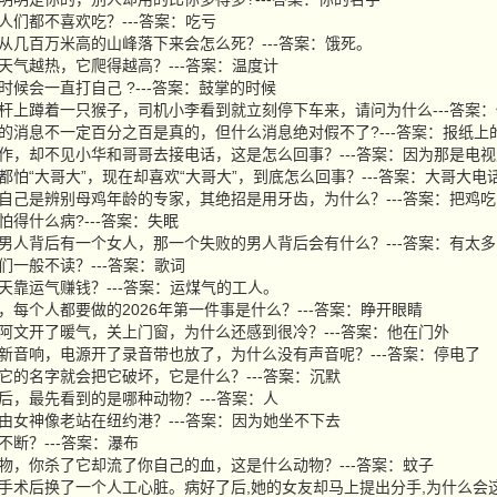
东西人们都不喜欢吃？---答案：吃亏
蚂蚁从几百万米高的山峰落下来会怎么死？---答案：饿死。
东西天气越热，它爬得越高？---答案：温度计
么时候会一直打自己 ?---答案：鼓掌的时候
边电线杆上蹲着一只猴子，司机小李看到就立刻停下车来，请问为什么---答案
纸上登的消息不一定百分之百是真的，但什么消息绝对假不了?---答案：报纸
话声大作，却不见小华和哥哥去接电话，这是怎么回事？---答案：因为那是电
大家都怕“大哥大”，现在却喜欢“大哥大”，到底怎么回事？---答案：大哥大
沙声称自己是辨别母鸡年龄的专家，其绝招是用牙齿，为什么？---答案：把鸡
最怕得什么病?---答案：失眠
个成功男人背后有一个女人，那一个失败的男人背后会有什么？---答案：有太
人们一般不读？---答案：歌词
人每天靠运气赚钱？---答案：运煤气的工人。
醒来，每个人都要做的2026年第一件事是什么？---答案：睁开眼睛
天，阿文开了暖气，关上门窗，为什么还感到很冷？---答案：他在门外
亚买了新音响，电源开了录音带也放了，为什么没有声音呢？---答案：停电了
要叫它的名字就会把它破坏，它是什么？---答案：沉默
物园后，最先看到的是哪种动物？---答案：人
么自由女神像老站在纽约港？---答案：因为她坐不下去
剪不断？---答案：瀑布
种动物，你杀了它却流了你自己的血，这是什么动物？---答案：蚊子
生大手术后换了一个人工心脏。病好了后,她的女友却马上提出分手,为什么会这