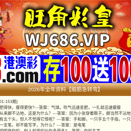
2026年全年资料【脑筋急转弯】
1-153期)
东西肥得快，瘦得更快?---答案：气球。吹气迅速变肥，一扎就迅速瘪瘦
张走路从来脚不沾地，这是为什么？---答案：因为小张穿着鞋子，脚当然不沾地
么东西有五个头，但人不觉得它怪呢？---答案：手和脚，一只手五个手指，一
买了一支笔，却不能写字，为什么？---答案：是电笔
东西明明是你的，别人却用的比你多得多?---答案：你的名字