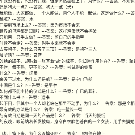
虎的机车既没有锁，也没有违规，但是仍然被锁上了，为什么？---答案：不知
一点还是狗大一点？---答案：狗大一点（犬）
能做，我能做，大家都做；一个人能做，两个人不能一起做。这是做什么？---
洗越脏？---答案：水
么人们要到市场上去？---答案：因为市场不会来
么全世界的母鸡都是短腿？---答案：这样鸡蛋就不会摔破
事情只能用一只手去做？---答案：剪自己的手指甲
什么时候不会走？---答案：时钟本来就不会走
父子去买帽子，为什么只买了三顶？---答案：是祖孙三人
西最听话？---答案：录音
是放砂糖的罐子，却贴着一张写着“盐”的标签，你知道作用何在？---答案：骗
蛋打不烂，煮不熟，更不能吃？---答案：考试得的零蛋
做什么？---答案：闭眼
船从来没下过水，为什么还是船？---答案：是宇宙飞船
的中间是什么？?---答案：是平字
无论如何都不能主持的仪式是什么？---答案：自已的葬礼
买不到什么书 ?---答案：遗书
个人一起下田，但其中一个人却老站在那里不动手，为什么？---答案：那是个
智力最有效的办法是什么?---答案：吃一堑长一智
日期与有效日期是同一天的产品是什么？---答案：当天的报纸
个阴森的夜晚，眼前站着长发披肩，身穿白衣脸色苍白的一个女孩，用手去摸她
人从飞机上掉下来，为什么没摔死呢？---答案：飞机停在地上