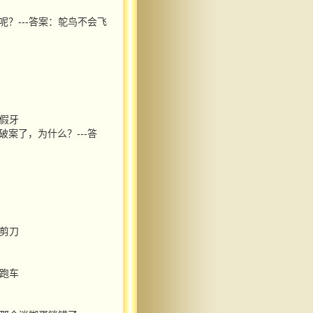
呢？---答案：鸵鸟不会飞
是假牙
案了，为什么？---答
出剪刀
具跑车