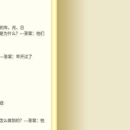
上的年、月、日
是为什么？---答案：他们
--答案：早开过了
高症
怎么做到的？---答案：他