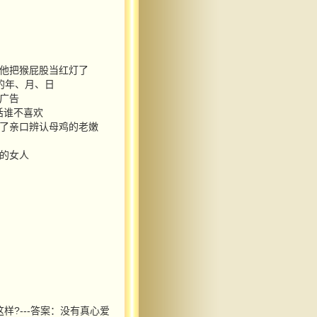
：他把猴屁股当红灯了
上的年、月、日
视广告
电话谁不喜欢
吃了亲口辨认母鸡的老嫩
多的女人
样?---答案：没有真心爱