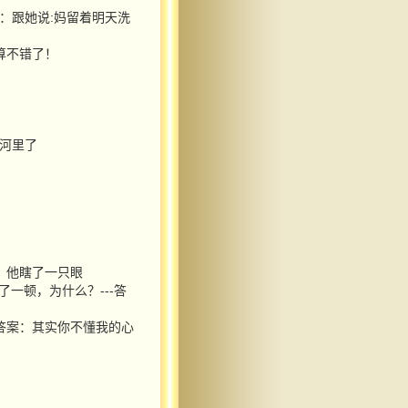
案：跟她说:妈留着明天洗
，算不错了！
进河里了
案：他瞎了一只眼
了一顿，为什么？---答
-答案：其实你不懂我的心