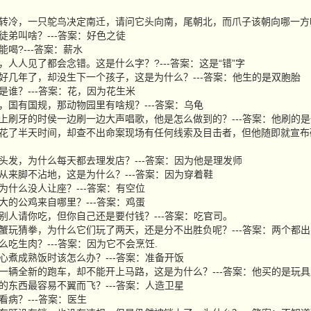
候突然转冷，一只鸵鸟决定南迁，请问它头向南，尾朝北，而爪子该朝向哪一方
的徒弟叫啥？---答案：好色之徒
不能喝?---答案：薪水
个字，人人见了都会念错。这是什么字？?---答案：这是“错”字
忠结婚好几年了，却没生下一个孩子，这是为什么？---答案：他生的是双胞胎
妈妈是谁？---答案：花，因为花生米
家规，国有国规，那动物园里有啥规？---答案：乌龟
主任早上刷牙的时侯一边刷一边大声唱歌，他是怎么做到的？---答案：他刷的
尔摩斯花了半天时间，却查不出命案现场有任何线索及目击者，但他随即就宣布破
没有头发，为什么每天都去理发店？---答案：因为他是理发师
走路从来脚不沾地，这是为什么？---答案：因为穿着鞋
上车为什么没人让座？---答案：有空位
界最大的公鸡来自哪里？---答案：鸡蛋
东西别人请你吃，但你自己还是要付钱？---答案：吃官司。
子和螃蟹玩猜拳，为什么它们玩了两天，还是分不出胜负呢？---答案：两个都
什么吃生肉？---答案：因为它不会烹饪.
不小心煮成熟饭时该怎么办？---答案：准备开饭
秦买了一辆全新的跑车，却不能开上马路，这是为什么？---答案：他买的是玩
贵重的东西最容易不翼而飞？---答案：人造卫星
去看病？---答案：医生