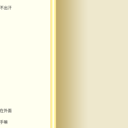
狗不出汗
穿在外面
左手嘛