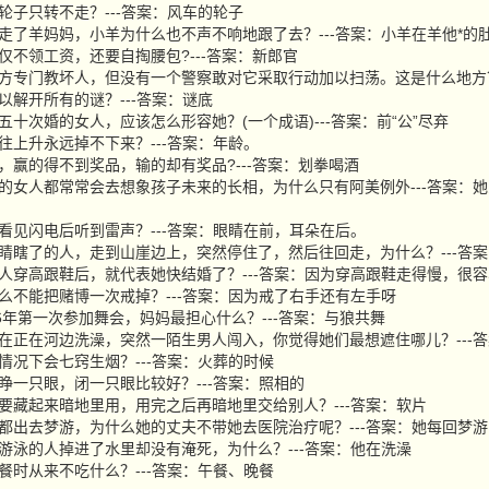
样的轮子只转不走？---答案：风车的轮子
狼拖走了羊妈妈，小羊为什么也不声不响地跟了去？---答案：小羊在羊他*的
官不仅不领工资，还要自掏腰包?---答案：新郎官
一种地方专门教坏人，但没有一个警察敢对它采取行动加以扫荡。这是什么地方？
么可以解开所有的谜？---答案：谜底
离过五十次婚的女人，应该怎么形容她？(一个成语)---答案：前“公”尽弃
东西往上升永远掉不下来？---答案：年龄。
比赛，赢的得不到奖品，输的却有奖品?---答案：划拳喝酒
个怀孕的女人都常常会去想象孩子未来的长相，为什么只有阿美例外---答案
么先看见闪电后听到雷声？---答案：眼睛在前，耳朵在后。
一个眼睛瞎了的人，走到山崖边上，突然停住了，然后往回走，为什么？---答
什么女人穿高跟鞋后，就代表她快结婚了？---答案：因为穿高跟鞋走得慢，很
为什么不能把赌博一次戒掉？---答案：因为戒了右手还有左手呀
2026年第一次参加舞会，妈妈最担心什么？---答案：与狼共舞
群女孩在正在河边洗澡，突然一陌生男人闯入，你觉得她们最想遮住哪儿？---
什么情况下会七窍生烟？---答案：火葬的时候
么事睁一只眼，闭一只眼比较好？---答案：照相的
东西要藏起来暗地里用，用完之后再暗地里交给别人？---答案：软片
玲每晚都出去梦游，为什么她的丈夫不带她去医院治疗呢？---答案：她每回梦
不会游泳的人掉进了水里却没有淹死，为什么？---答案：他在洗澡
吃早餐时从来不吃什么？---答案：午餐、晚餐