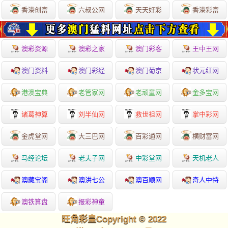
香港创富
六叔公网
天天好彩
香港彩富
澳彩资源
澳彩之家
澳门彩客
王中王网
澳门资料
澳门彩经
澳门葡京
状元红网
港澳宝典
老管家网
老顽童网
金多宝网
诸葛神算
刘半仙网
救世祖网
掌中彩网
金虎堂网
大三巴网
百彩通网
横财富网
马经论坛
老夫子网
中彩堂网
天机老人
澳藏宝阁
澳洪七公
澳百顺网
奇人中特
澳铁算盘
报彩神童
旺角彩皇Copyright © 2022