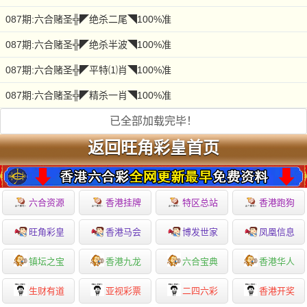
087期:六合赌圣╬◤绝杀二尾◥100%准
087期:六合赌圣╬◤绝杀半波◥100%准
087期:六合赌圣╬◤平特⑴肖◥100%准
087期:六合赌圣╬◤精杀一肖◥100%准
已全部加载完毕！
返回旺角彩皇首页
六合资源
香港挂牌
特区总站
香港跑狗
旺角彩皇
香港马会
博发世家
凤凰信息
镇坛之宝
香港九龙
六合宝典
香港华人
生财有道
亚视彩票
二四六彩
香港开奖