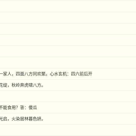
海一家人，四面八方同欢聚。心水玄机：四六前后开
繁花绽，秋岭奔虎啸八方。
瓜不能食用？答：傻瓜
晨光启，火染层林暮色妍。