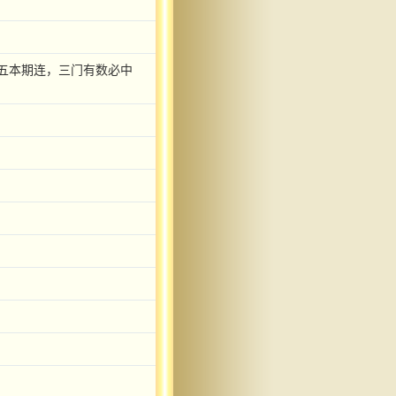
五本期连，三门有数必中