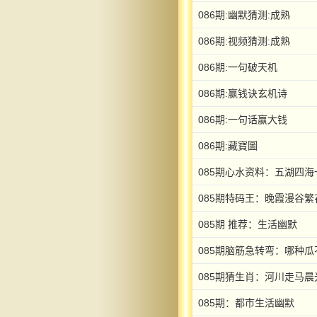
086期:幽默猜测:成熟
086期:视频猜测:成熟
086期:一句破天机
086期:赢钱诀玄机诗
086期:一句话赢大钱
086期:藏寶圖
085期心水资料：五湖四
085期特码王：晚霞漫谷
085期 推荐：生活幽默
085期脑筋急转弯：哪种
085期猜生肖：河川走马
085期：都市生活幽默