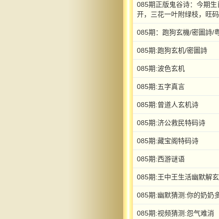
085期正版鬼谷诗：今期
开，三花一叶附绿枝，旺码
085期：跑狗玄機/密圖詩
085期:跑狗玄机/密圖詩
085期:波色玄机
085期:五字真言
085期:曾道人玄机诗
085期:济公救民特码诗
085期:藏宝阁特码诗
085期:西游谜语
085期:王中王生活幽默解
085期:幽默猜测:你的奶奶
085期:视频猜测:怨气难消