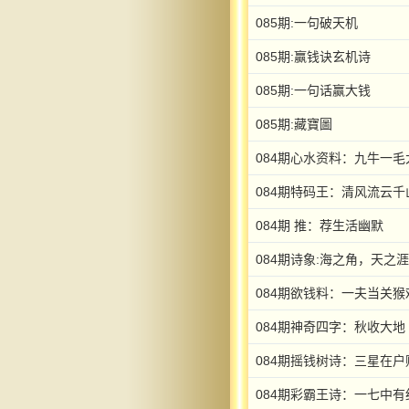
085期:一句破天机
085期:赢钱诀玄机诗
085期:一句话赢大钱
085期:藏寶圖
084期心水资料：九牛一
084期特码王：清风流云
084期 推：荐生活幽默
084期诗象:海之角，天
084期欲钱料：一夫当关
084期神奇四字：秋收大地
084期摇钱树诗：三星在
084期彩霸王诗：一七中