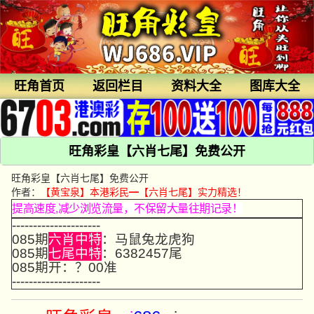
旺角首页
返回栏目
资料大全
图库大全
旺角彩皇【六肖七尾】免费公开
旺角彩皇【六肖七尾】免费公开
作者：
【黄宝泉】本港彩民━【六肖七尾】实力精选！
提高速度,减少浏览流量，不保留大量往期记录！
---------------------
085期
六肖中特
：马鼠兔龙虎狗
085期
七尾中特
：6382457尾
085期开：？00准
---------------------