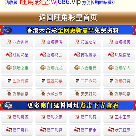
旺角彩皇:
wj
686
.vip
请收藏
方便长期跟踪看料
返回旺角彩皇首页
六合资源
香港挂牌
特区总站
香港跑狗
旺角彩皇
香港马会
博发世家
凤凰信息
镇坛之宝
香港九龙
六合宝典
香港华人
生财有道
亚视彩票
二四六彩
香港开奖
香港创富
六叔公网
天天好彩
香港彩富
澳彩资源
澳彩之家
澳门彩客
王中王网
澳门资料
澳门彩经
澳门葡京
状元红网