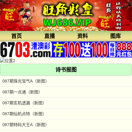
首页
直播
资料
图库
诗书报图
087期珠光宝气A（新图）
087期一点通（新图）
087期玄机透漏（新图）
087期仙机点特（新图）
087期特码大王A（新图）