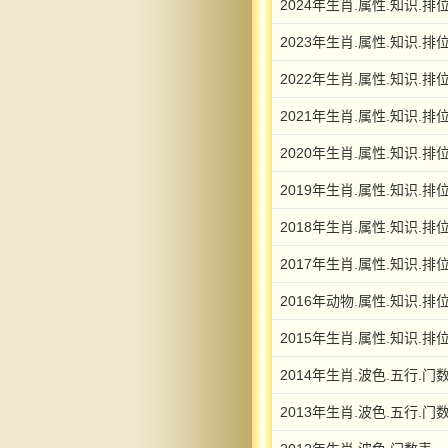
2024年生肖.属性.知识.排位
2023年生肖.属性.知识.排位
2022年生肖.属性.知识.排位
2021年生肖.属性.知识.排位
2020年生肖.属性.知识.排位
2019年生肖.属性.知识.排位
2018年生肖.属性.知识.排位
2017年生肖.属性.知识.排位
2016年动物.属性.知识.排位
2015年生肖.属性.知识.排位
2014年生肖.波色.五行.门数
2013年生肖.波色.五行.门数