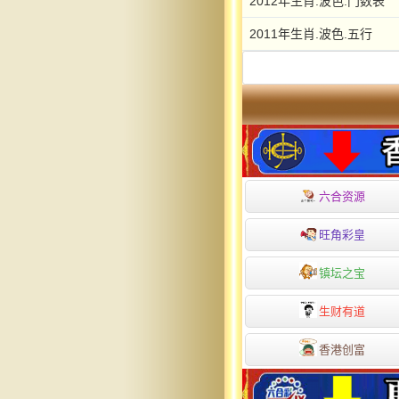
2012年生肖.波色.门数表
2011年生肖.波色.五行
六合资源
旺角彩皇
镇坛之宝
生财有道
香港创富