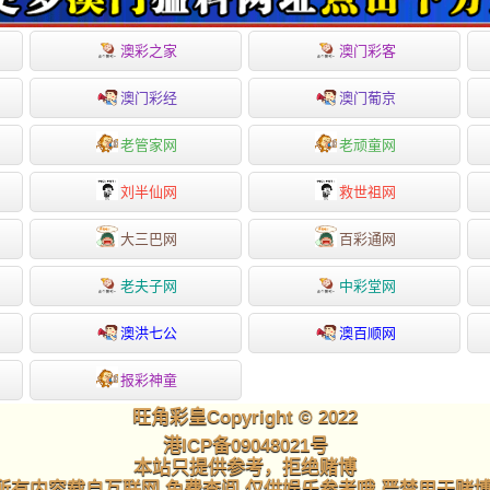
澳彩之家
澳门彩客
澳门彩经
澳门葡京
老管家网
老顽童网
刘半仙网
救世祖网
大三巴网
百彩通网
老夫子网
中彩堂网
澳洪七公
澳百顺网
报彩神童
旺角彩皇Copyright © 2022
港ICP备09048021号
本站只提供参考，拒绝赌博
所有内容载自互联网,免费查阅.仅供娱乐参考哦,严禁用于赌博