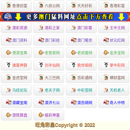
香港创富
六叔公网
天天好彩
香港彩富
澳彩资源
澳彩之家
澳门彩客
王中王网
澳门资料
澳门彩经
澳门葡京
状元红网
港澳宝典
老管家网
老顽童网
金多宝网
诸葛神算
刘半仙网
救世祖网
掌中彩网
金虎堂网
大三巴网
百彩通网
横财富网
马经论坛
老夫子网
中彩堂网
天机老人
澳藏宝阁
澳洪七公
澳百顺网
奇人中特
澳铁算盘
报彩神童
旺角彩皇Copyright © 2022