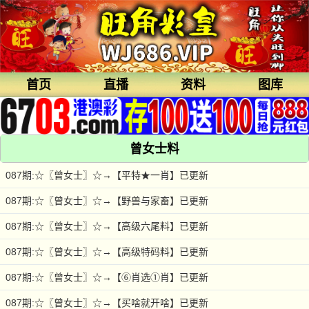
首页
直播
资料
图库
曾女士料
087期:☆〖曾女士〗☆→【平特★一肖】已更新
087期:☆〖曾女士〗☆→【野兽与家畜】已更新
087期:☆〖曾女士〗☆→【高级六尾料】已更新
087期:☆〖曾女士〗☆→【高级特码料】已更新
087期:☆〖曾女士〗☆→【⑥肖选①肖】已更新
087期:☆〖曾女士〗☆→【买啥就开啥】已更新