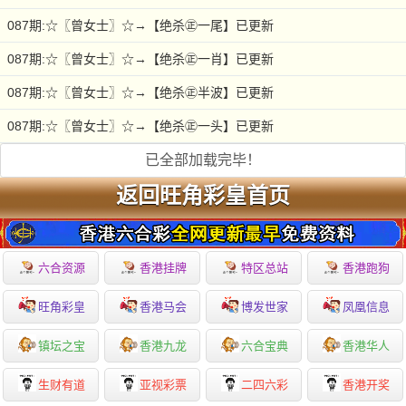
087期:☆〖曾女士〗☆→【绝杀㊣一尾】已更新
087期:☆〖曾女士〗☆→【绝杀㊣一肖】已更新
087期:☆〖曾女士〗☆→【绝杀㊣半波】已更新
087期:☆〖曾女士〗☆→【绝杀㊣一头】已更新
已全部加载完毕！
返回旺角彩皇首页
六合资源
香港挂牌
特区总站
香港跑狗
旺角彩皇
香港马会
博发世家
凤凰信息
镇坛之宝
香港九龙
六合宝典
香港华人
生财有道
亚视彩票
二四六彩
香港开奖