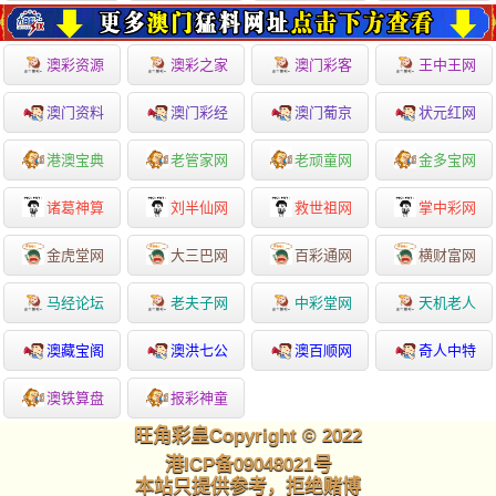
澳彩资源
澳彩之家
澳门彩客
王中王网
澳门资料
澳门彩经
澳门葡京
状元红网
港澳宝典
老管家网
老顽童网
金多宝网
诸葛神算
刘半仙网
救世祖网
掌中彩网
金虎堂网
大三巴网
百彩通网
横财富网
马经论坛
老夫子网
中彩堂网
天机老人
澳藏宝阁
澳洪七公
澳百顺网
奇人中特
澳铁算盘
报彩神童
旺角彩皇Copyright © 2022
港ICP备09048021号
本站只提供参考，拒绝赌博