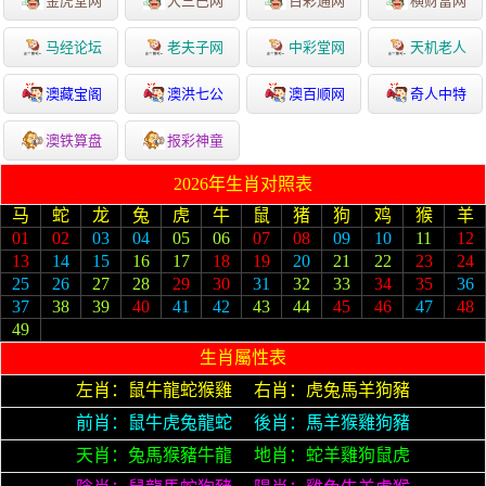
金虎堂网
大三巴网
百彩通网
横财富网
马经论坛
老夫子网
中彩堂网
天机老人
澳藏宝阁
澳洪七公
澳百顺网
奇人中特
澳铁算盘
报彩神童
2026年生肖对照表
马
蛇
龙
兔
虎
牛
鼠
猪
狗
鸡
猴
羊
01
02
03
04
05
06
07
08
09
10
11
12
13
14
15
16
17
18
19
20
21
22
23
24
25
26
27
28
29
30
31
32
33
34
35
36
37
38
39
40
41
42
43
44
45
46
47
48
49
生肖屬性表
左肖：鼠牛龍蛇猴雞 右肖：虎兔馬羊狗豬
前肖：鼠牛虎兔龍蛇 後肖：馬羊猴雞狗豬
天肖：兔馬猴豬牛龍 地肖：蛇羊雞狗鼠虎