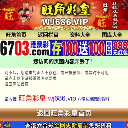
旺角首页
返回栏目
资料大全
图库大全
您访问的页面内容弄丢了！
对不起，您请求的页面不存在、或已被删除、或暂时不可用
请点击以下链接继续浏览网页
返回网站首页
旺角彩皇:
wj
686
.vip
请收藏
方便长期跟踪看料
返回旺角彩皇首页