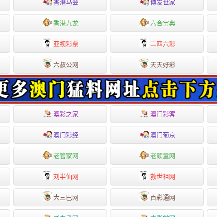
香港马会
博发世家
香港九龙
六合宝典
亚视彩票
二四六彩
六叔公网
天天好彩
澳彩之家
澳门彩客
澳门彩经
澳门葡京
老管家网
老顽童网
刘半仙网
救世祖网
大三巴网
百彩通网