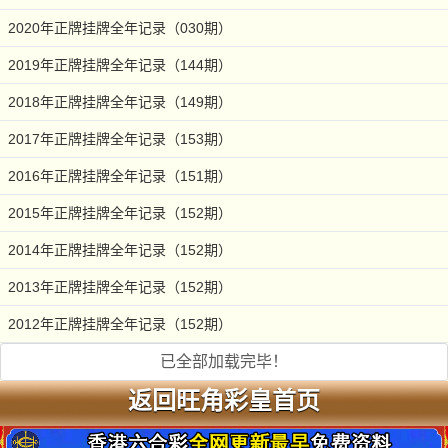
2020年正牌挂牌全年记录（030期）
2019年正牌挂牌全年记录（144期）
2018年正牌挂牌全年记录（149期）
2017年正牌挂牌全年记录（153期）
2016年正牌挂牌全年记录（151期）
2015年正牌挂牌全年记录（152期）
2014年正牌挂牌全年记录（152期）
2013年正牌挂牌全年记录（152期）
2012年正牌挂牌全年记录（152期）
已全部加载完毕！
返回旺角彩皇首页